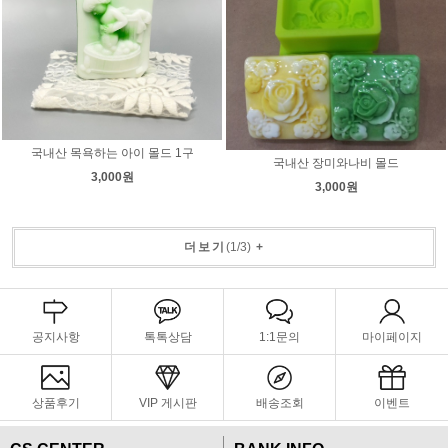
국내산 목욕하는 아이 몰드 1구
국내산 장미와나비 몰드
3,000원
3,000원
더보기
(
1
/
3
)
+
공지사항
톡톡상담
1:1문의
마이페이지
상품후기
VIP 게시판
배송조회
이벤트