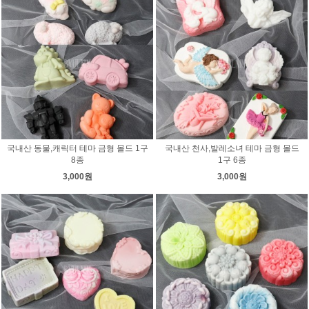
국내산 동물,캐릭터 테마 금형 몰드 1구
국내산 천사,발레소녀 테마 금형 몰드
8종
1구 6종
3,000원
3,000원