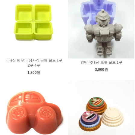
국내산 민무늬 정사각 금형 몰드 1구
건담 국내산 로봇 몰드 1구
2구 4구
3,000원
1,800원