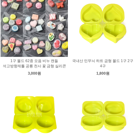
1구 몰드 62종 모음 비누 캔들
국내산 민무늬 하트 금형 몰드 1구 2구
석고방향제틀 공룡 천사 꽃 금형 실리콘
4구
3,000원
1,800원