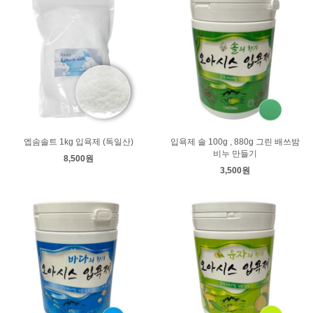
엡솜솔트 1kg 입욕제 (독일산)
입욕제 솔 100g , 880g 그린 배쓰밤
비누 만들기
8,500원
3,500원