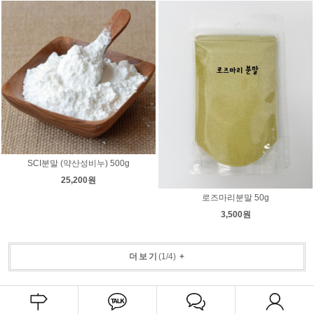
SCI분말 (약산성비누) 500g
25,200원
로즈마리분말 50g
3,500원
더보기
(
1
/
4
)
+