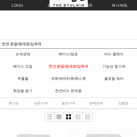
LOGIN
JOIN
ORDER
MYPAGE
천연 분말/원재료/입욕제
손세정제
베이스/염료
비누 클레이
베이스 오일
천연 분말/원재료/입욕제
기능성 첨가제
추출물
유화제/버터류/왁스류
플로럴 워터
화장품 용기
천연비누 완제품
최신순
낮은가격
높은가격
판매순위
상품명