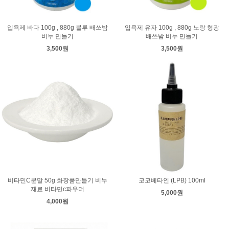
입욕제 바다 100g , 880g 블루 배쓰밤
입욕제 유자 100g , 880g 노랑 형광
비누 만들기
배쓰밤 비누 만들기
3,500원
3,500원
비타민C분말 50g 화장품만들기 비누
코코베타인 (LPB) 100ml
재료 비타민c파우더
5,000원
4,000원