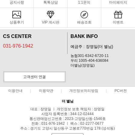
공지사항
톡톡상담
1:1문의
마이페이지
상품후기
VIP 게시판
배송조회
이벤트
CS CENTER
BANK INFO
031-976-1942
예금주 : 장영일(더 별님)
농협301-6342-6720-11
우리 1005-404-636084
더별님(장영일)
고객센터 연결
이용안내
이용약관
개인정보처리방침
PC버전
더 별님
대표 : 장영일 ㅣ 개인정보 보호 책임자 : 장영일
사업자 등록번호 : 344-12-02444
통신판매업신고번호 : 2023-고양일산동-1546호
전화 : 031-976-1942 ㅣ 팩스 : 02-2277-0677
주소 : 경기도 고양시 일산동구 고봉로770번길 178 (성석동)