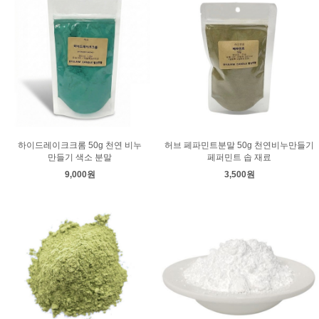
하이드레이크크롬 50g 천연 비누
허브 페파민트분말 50g 천연비누만들기
만들기 색소 분말
페퍼민트 솝 재료
9,000원
3,500원