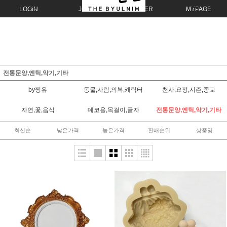
LOGIN
JOIN
ORDER
MYPAGE
전통문양,엔틱,악기,기타
by찡유
동물,사람,의복,캐릭터
천사,요정,시즌,종교
자연,꽃,음식
데코용,목걸이,글자
전통문양,엔틱,악기,기타
최신순
낮은가격
높은가격
판매순위
상품명