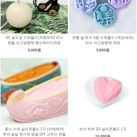
3D 골프공 수제몰드(자체제작) 비누
전통 달 토끼 4종 수제몰드 (개당/세트)
캔들 석고방향제 핸드메이드재료
비누 석고방향제 재료
9,000원
5,800원
꽃신 수제 실리콘몰드 2구 (자체제작)
보석 하트 2D 실리콘몰드 1구
추석 설날 한가위 명절 DIY 고무신 캔들
10,000원