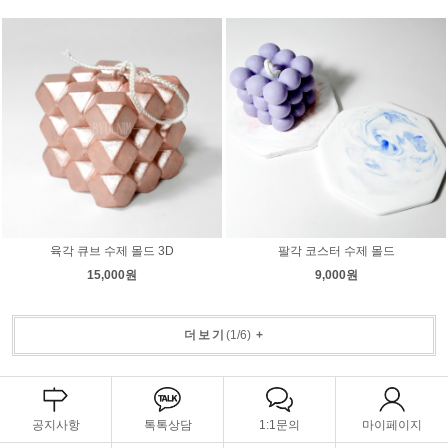
육각 큐브 수제 몰드 3D
팔각 코스터 수제 몰드
15,000원
9,000원
더보기
(
1
/
6
)
+
공지사항
톡톡상담
1:1문의
마이페이지