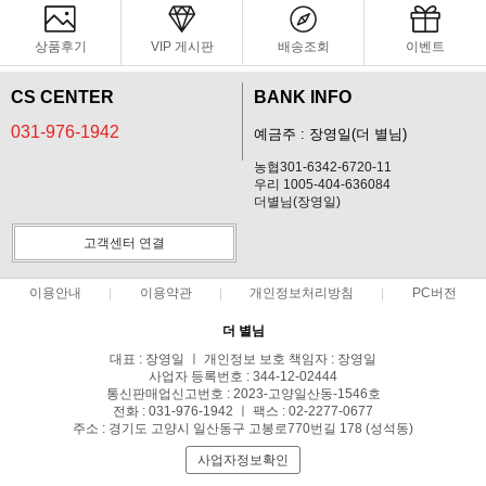
상품후기
VIP 게시판
배송조회
이벤트
CS CENTER
BANK INFO
031-976-1942
예금주 : 장영일(더 별님)
농협301-6342-6720-11
우리 1005-404-636084
더별님(장영일)
고객센터 연결
이용안내
이용약관
개인정보처리방침
PC버전
더 별님
대표 : 장영일 ㅣ 개인정보 보호 책임자 : 장영일
사업자 등록번호 : 344-12-02444
통신판매업신고번호 : 2023-고양일산동-1546호
전화 : 031-976-1942 ㅣ 팩스 : 02-2277-0677
주소 : 경기도 고양시 일산동구 고봉로770번길 178 (성석동)
사업자정보확인