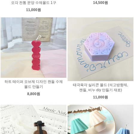
14,500원
오각 전통 문양 수제몰드 1구
11,000원
하트 테이퍼 오브제 디자인 캔들 수제
태극육각 실리콘 몰드 (석고방향제,
몰드 만들기
캔들, 비누 diy 만들기 재료)
8,800원
11,000원