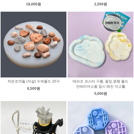
18,000원
2,500원
작은조약돌 (자갈) 수제몰드 20구
테라조 코스터 구름, 꽃잎,원형 몰드
인테리어소품 접시 레진 석고틀
6,500원
5,000원