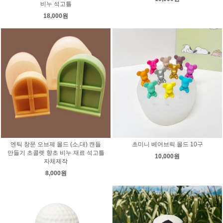
비누 석고틀
18,000원
엔틱 창문 오브제 몰드 (소,대) 캔들
초미니 베어브릭 몰드 10구
만들기 초콜렛 향초 비누 재료 석고틀
10,000원
자체제작
8,000원