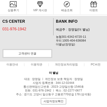
상품후기
VIP 게시판
배송조회
이벤트
CS CENTER
BANK INFO
031-976-1942
예금주 : 장영일(더 별님)
농협301-6342-6720-11
우리 1005-404-636084
더별님(장영일)
고객센터 연결
이용안내
이용약관
개인정보처리방침
PC버전
더 별님
대표 : 장영일 ㅣ 개인정보 보호 책임자 : 장영일
사업자 등록번호 : 344-12-02444
통신판매업신고번호 : 2023-고양일산동-1546호
전화 : 031-976-1942 ㅣ 팩스 : 02-2277-0677
주소 : 경기도 고양시 일산동구 고봉로770번길 178 (성석동)
사업자정보확인