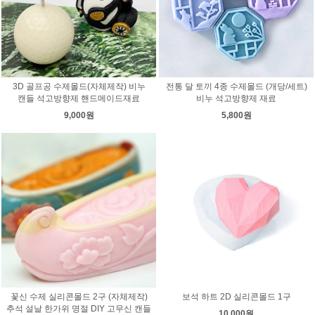
3D 골프공 수제몰드(자체제작) 비누
전통 달 토끼 4종 수제몰드 (개당/세트)
캔들 석고방향제 핸드메이드재료
비누 석고방향제 재료
9,000원
5,800원
꽃신 수제 실리콘몰드 2구 (자체제작)
보석 하트 2D 실리콘몰드 1구
추석 설날 한가위 명절 DIY 고무신 캔들
10,000원