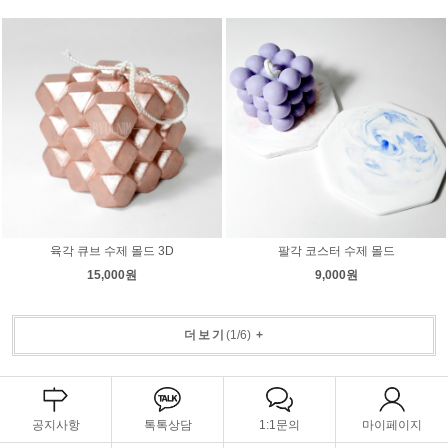
육각 큐브 수제 몰드 3D
팔각 코스터 수제 몰드
15,000원
9,000원
더보기
(
1
/
6
)
+
공지사항
톡톡상담
1:1문의
마이페이지