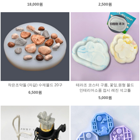
18,000원
2,500원
작은조약돌 (자갈) 수제몰드 20구
테라조 코스터 구름, 꽃잎,원형 몰드
인테리어소품 접시 레진 석고틀
6,500원
5,000원