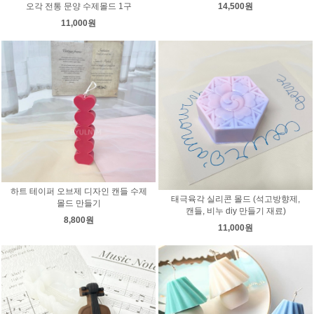
14,500원
오각 전통 문양 수제몰드 1구
11,000원
하트 테이퍼 오브제 디자인 캔들 수제
태극육각 실리콘 몰드 (석고방향제,
몰드 만들기
캔들, 비누 diy 만들기 재료)
8,800원
11,000원