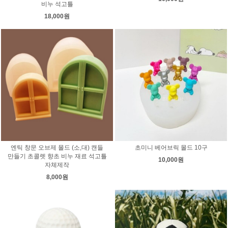
비누 석고틀
18,000원
엔틱 창문 오브제 몰드 (소,대) 캔들
초미니 베어브릭 몰드 10구
만들기 초콜렛 향초 비누 재료 석고틀
10,000원
자체제작
8,000원