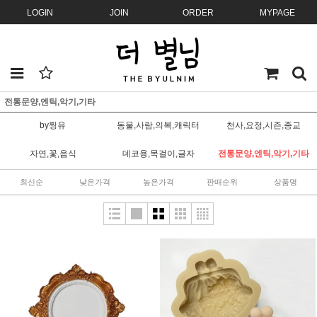
LOGIN
JOIN
ORDER
MYPAGE
전통문양,엔틱,악기,기타
by찡유
동물,사람,의복,캐릭터
천사,요정,시즌,종교
자연,꽃,음식
데코용,목걸이,글자
전통문양,엔틱,악기,기타
최신순
낮은가격
높은가격
판매순위
상품명