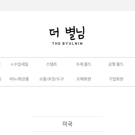
인
☆수입세일
스탬프
수제 몰드
금형 몰드
움
비누/화장품
소품/포장/도구
도매회원
기업회원
미국