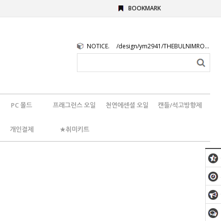
BOOKMARK
NOTICE.
/design/ym2941/THEBULNIMROGO.png
PC 몰드
프래그런스 오일
천연에센셜 오일
캔들/석고방향제
개인결제
★취미키트