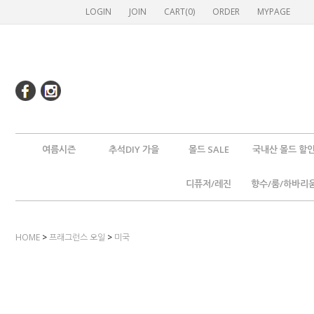
LOGIN
JOIN
CART(
0
)
ORDER
MYPAGE
여름시즌
추석DIY 가을
몰드 SALE
국내산 몰드 할
디퓨저/레진
향수/룸/하바리
HOME
>
프래그런스 오일
>
미국