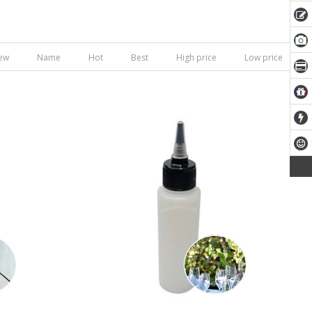
ew
Name
Hot
Best
High price
Low price