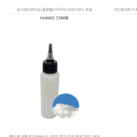
집시워터 B타입 (용량별) 미국 FO 프래그런스 오일
그린 화이트 티 
10,000
원
7,500원
클린 웜 코튼 FO 50ml~1L (타입 향기) 미국 프래그런스 오일