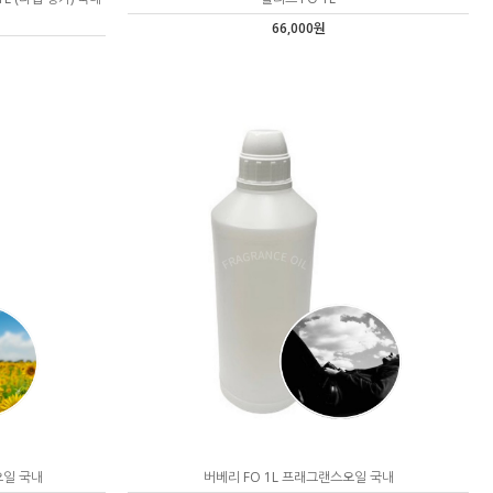
66,000원
오일 국내
버베리 FO 1L 프래그랜스오일 국내