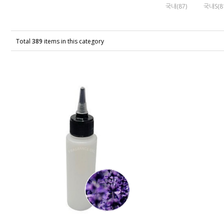
국내(87)
국내S(8
Total
389
items in this category