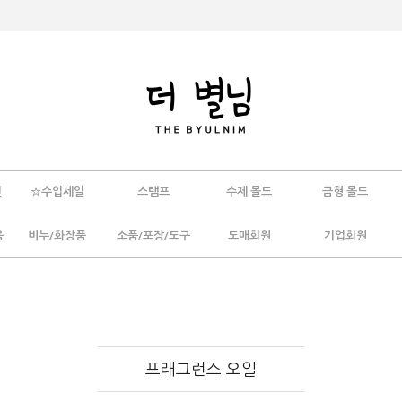
인
☆수입세일
스탬프
수제 몰드
금형 몰드
움
비누/화장품
소품/포장/도구
도매회원
기업회원
프래그런스 오일