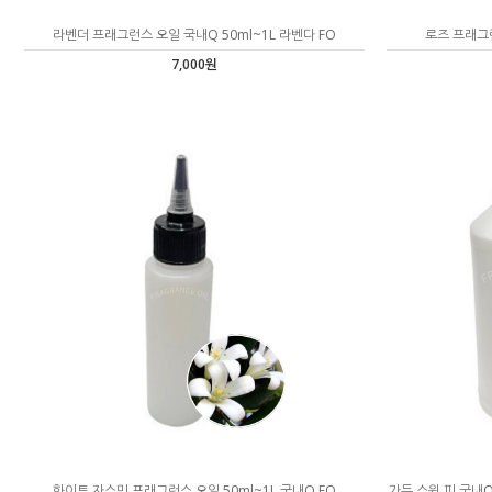
라벤더 프래그런스 오일 국내Q 50ml~1L 라벤다 FO
로즈 프래그런
7,000원
화이트 자스민 프래그런스 오일 50ml~1L 국내Q FO
가든 스윗 피 국내Q 