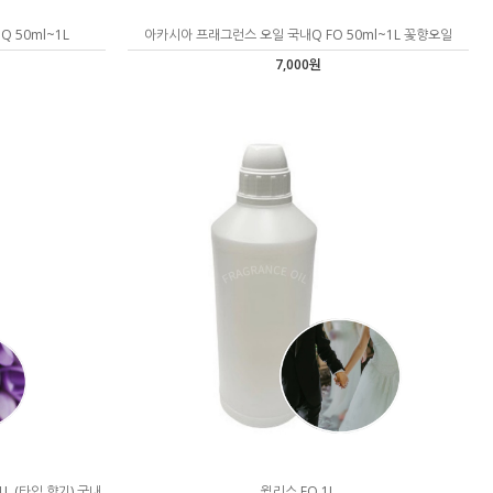
 50ml~1L
아카시아 프래그런스 오일 국내Q FO 50ml~1L 꽃향오일
7,000원
L (타입 향기) 국내
윌리스 FO 1L