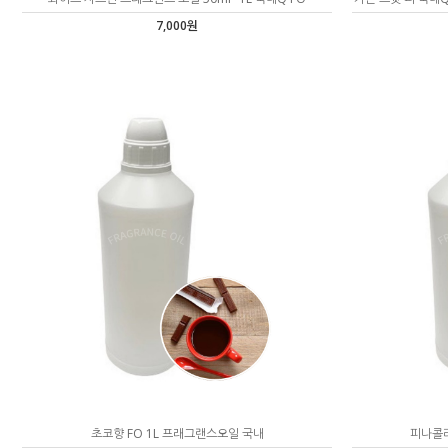
7,000원
초코향 FO 1L 프래그랜스오일 국내
피나콜라