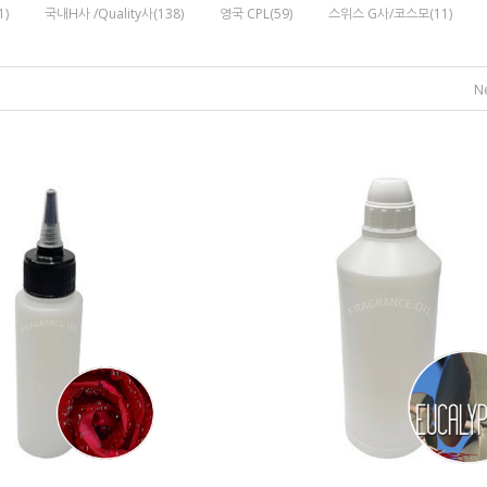
1)
국내H사 /Quality사(138)
영국 CPL(59)
스위스 G사/코스모(11)
N