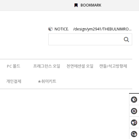
BOOKMARK
NOTICE.
/design/ym2941/THEBULNIMROGO.png
PC 몰드
프래그런스 오일
천연에센셜 오일
캔들/석고방향제
개인결제
★취미키트