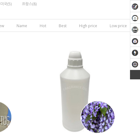
미국(5)
프랑스(8)
ew
Name
Hot
Best
High price
Low price