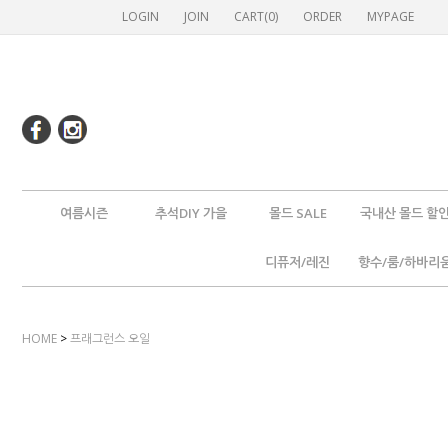
LOGIN
JOIN
CART(
0
)
ORDER
MYPAGE
여름시즌
추석DIY 가을
몰드 SALE
국내산 몰드 할
디퓨저/레진
향수/룸/하바리
HOME
>
프래그런스 오일