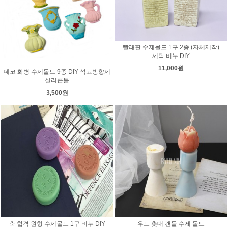
빨래판 수제몰드 1구 2종 (자체제작)
세탁 비누 DIY
11,000원
데코 화병 수제몰드 9종 DIY 석고방향제
실리콘틀
3,500원
축 합격 원형 수제몰드 1구 비누 DIY
우드 촛대 캔들 수제 몰드