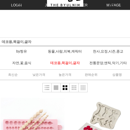
LOGIN
JOIN
ORDER
MYPAGE
데코용,목걸이,글자
by찡유
동물,사람,의복,캐릭터
천사,요정,시즌,종교
자연,꽃,음식
데코용,목걸이,글자
전통문양,엔틱,악기,기타
최신순
낮은가격
높은가격
판매순위
상품명