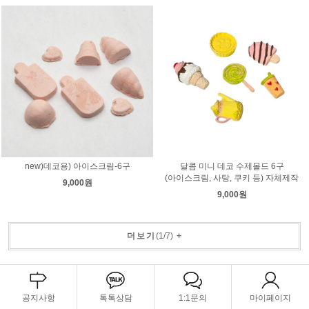
new)데코용) 아이스크림-6구
달콤 미니 데코 수제몰드 6구
(아이스크림, 사탕, 쿠키 등) 자체제작
9,000원
9,000원
더보기
(
1
/
7
)
+
공지사항
톡톡상담
1:1문의
마이페이지