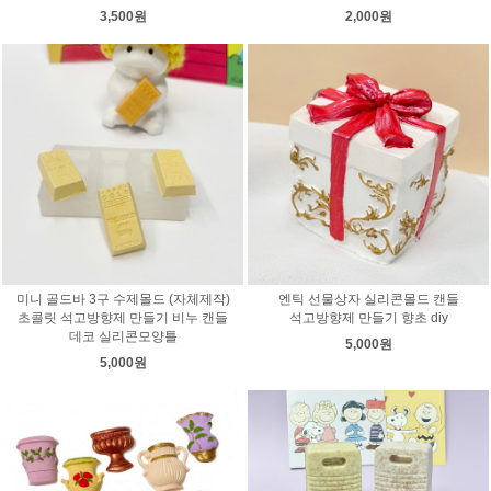
3,500원
2,000원
미니 골드바 3구 수제몰드 (자체제작)
엔틱 선물상자 실리콘몰드 캔들
초콜릿 석고방향제 만들기 비누 캔들
석고방향제 만들기 향초 diy
데코 실리콘모양틀
5,000원
5,000원