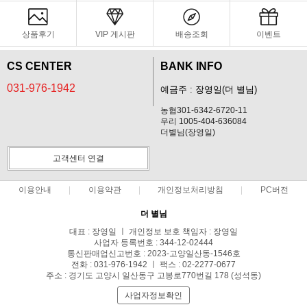
상품후기
VIP 게시판
배송조회
이벤트
CS CENTER
BANK INFO
031-976-1942
예금주 : 장영일(더 별님)
농협301-6342-6720-11
우리 1005-404-636084
더별님(장영일)
고객센터 연결
이용안내
이용약관
개인정보처리방침
PC버전
더 별님
대표 : 장영일 ㅣ 개인정보 보호 책임자 : 장영일
사업자 등록번호 : 344-12-02444
통신판매업신고번호 : 2023-고양일산동-1546호
전화 : 031-976-1942 ㅣ 팩스 : 02-2277-0677
주소 : 경기도 고양시 일산동구 고봉로770번길 178 (성석동)
사업자정보확인