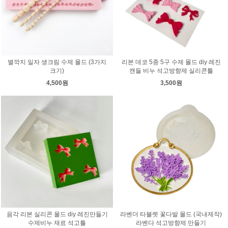
별깍지 일자 생크림 수제 몰드 (3가지
리본 데코 5종 5구 수제 몰드 diy 레진
크기)
캔들 비누 석고방향제 실리콘틀
4,500원
3,500원
음각 리본 실리콘 몰드 diy 레진만들기
라벤더 타블렛 꽃다발 몰드 (국내제작)
수제비누 재료 석고틀
라벤다 석고방향제 만들기