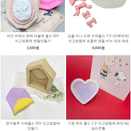
여인 까메오 엔틱 타블렛 몰드 DIY
심플 미니 리본 수제몰드 7구 (자체제작)
석고방향제 캔들만들기
석고방향제 초콜릿 캔들 비누 데코 재료
3,500원
9,000원
편지봉투 수제몰드 DIY 석고방향제
기본 하트 몰드 1구 석고방향제 레진 diy
만들기
실리콘틀