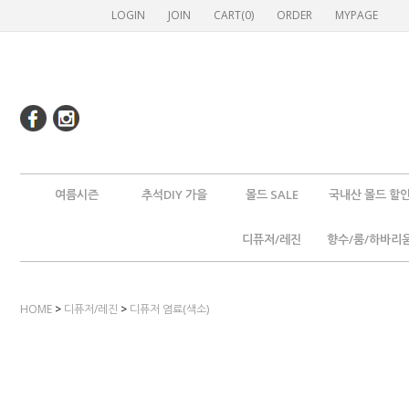
LOGIN
JOIN
CART(
0
)
ORDER
MYPAGE
여름시즌
추석DIY 가을
몰드 SALE
국내산 몰드 할
디퓨저/레진
향수/룸/하바리
HOME
>
디퓨저/레진
>
디퓨저 염료(색소)