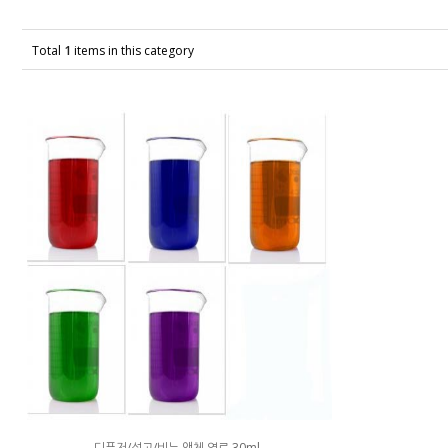
Total
1
items in this category
디퓨저/석고/비누 액체 염료 30ml