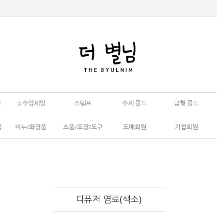
인
☆수입세일
스탬프
수제 몰드
금형 몰드
움
비누/화장품
소품/포장/도구
도매회원
기업회원
디퓨저 염료(색소)