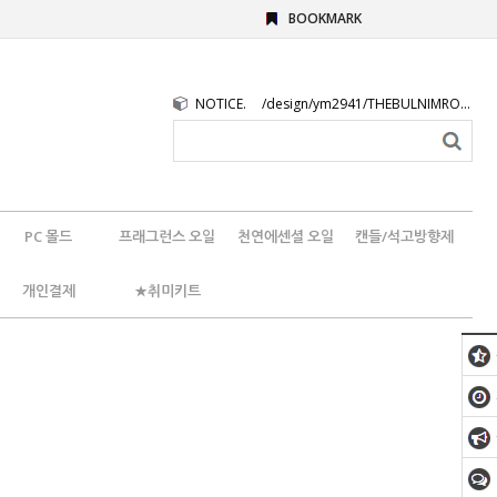
BOOKMARK
NOTICE.
/design/ym2941/THEBULNIMROGO.png
PC 몰드
프래그런스 오일
천연에센셜 오일
캔들/석고방향제
개인결제
★취미키트