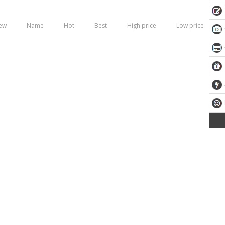
ew
Name
Hot
Best
High price
Low price