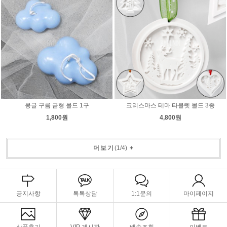
몽글 구름 금형 몰드 1구
크리스마스 테마 타블렛 몰드 3종
1,800원
4,800원
더보기
(
1
/
4
)
+
공지사항
톡톡상담
1:1문의
마이페이지