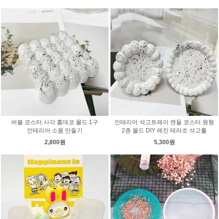
버블 코스터 사각 홈데코 몰드 1구
인테리어 석고트레이 캔들 코스터 원형
인테리어 소품 만들기
2종 몰드 DIY 레진 테라조 석고틀
2,800원
5,300원