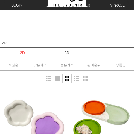
LOGIN
JOIN
ORDER
MYPAGE
2D
2D
3D
최신순
낮은가격
높은가격
판매순위
상품명