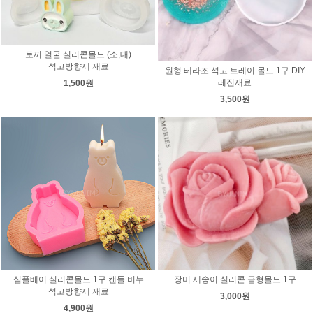
토끼 얼굴 실리콘몰드 (소,대)
석고방향제 재료
원형 테라조 석고 트레이 몰드 1구 DIY
레진재료
1,500원
3,500원
심플베어 실리콘몰드 1구 캔들 비누
장미 세송이 실리콘 금형몰드 1구
석고방향제 재료
3,000원
4,900원