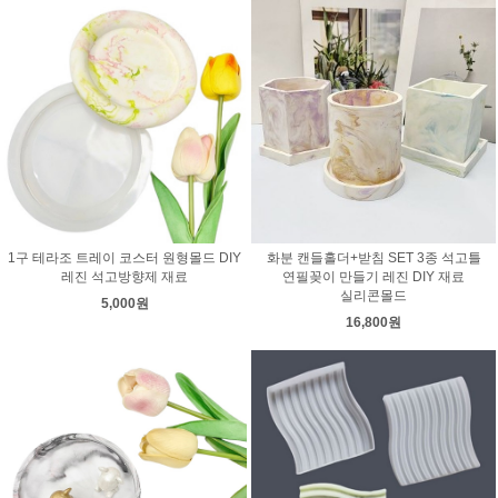
1구 테라조 트레이 코스터 원형몰드 DIY
화분 캔들홀더+받침 SET 3종 석고틀
레진 석고방향제 재료
연필꽂이 만들기 레진 DIY 재료
실리콘몰드
5,000원
16,800원