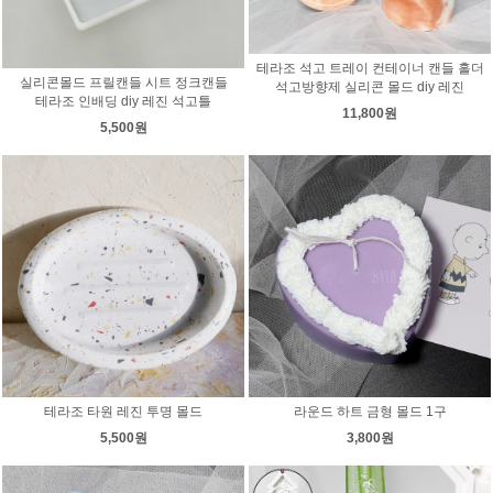
테라조 석고 트레이 컨테이너 캔들 홀더
실리콘몰드 프릴캔들 시트 정크캔들
석고방향제 실리콘 몰드 diy 레진
테라조 인배딩 diy 레진 석고틀
11,800원
5,500원
테라조 타원 레진 투명 몰드
라운드 하트 금형 몰드 1구
5,500원
3,800원