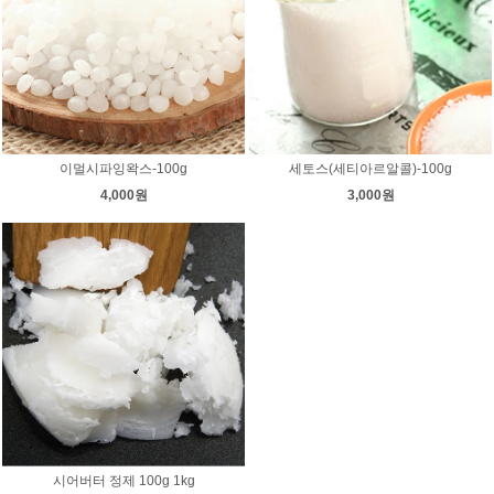
이멀시파잉왁스-100g
세토스(세티아르알콜)-100g
4,000원
3,000원
시어버터 정제 100g 1kg