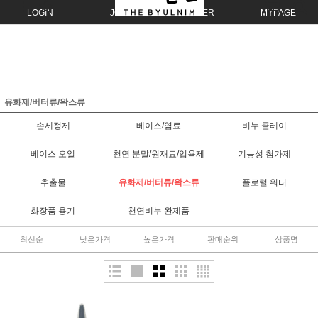
LOGIN
JOIN
ORDER
MYPAGE
유화제/버터류/왁스류
손세정제
베이스/염료
비누 클레이
베이스 오일
천연 분말/원재료/입욕제
기능성 첨가제
추출물
유화제/버터류/왁스류
플로럴 워터
화장품 용기
천연비누 완제품
최신순
낮은가격
높은가격
판매순위
상품명