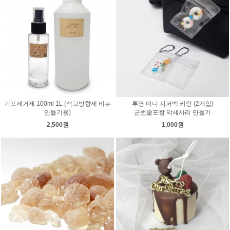
기포제거제 100ml 1L (석고방향제 비누
투명 미니 지퍼백 키링 (2개입)
만들기용)
군번줄포함 악세사리 만들기
2,500원
1,000원