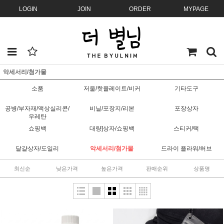
LOGIN
JOIN
ORDER
MYPAGE
악세서리/첨가물
소품
저울/핫플레이트/비커
기타도구
공병/부자재/액상실리콘/
비닐/포장지/리본
포장상자
우레탄
쇼핑백
대량]상자/쇼핑백
스티커/택
달걀상자/도일리
악세서리/첨가물
드라이 플라워/허브
최신순
낮은가격
높은가격
판매순위
상품명