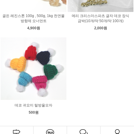
골든 레진스톤 100g , 500g, 1kg 천연물
메리 크리스마스파츠 글자 데코 장식
방향제 오너먼트
금박(10개/약 50개/약 100개)
4,900원
2,000원
데코 귀요미 털방울모자
500원