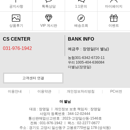
공지사항
톡톡상담
1:1문의
마이페이지
상품후기
VIP 게시판
배송조회
이벤트
CS CENTER
BANK INFO
031-976-1942
예금주 : 장영일(더 별님)
농협301-6342-6720-11
우리 1005-404-636084
더별님(장영일)
고객센터 연결
이용안내
이용약관
개인정보처리방침
PC버전
더 별님
대표 : 장영일 ㅣ 개인정보 보호 책임자 : 장영일
사업자 등록번호 : 344-12-02444
통신판매업신고번호 : 2023-고양일산동-1546호
전화 : 031-976-1942 ㅣ 팩스 : 02-2277-0677
주소 : 경기도 고양시 일산동구 고봉로770번길 178 (성석동)