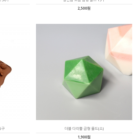
2,500원
5구
더블 다각뿔 금형 몰드(소)
1,900원