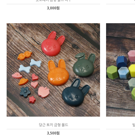
3,000원
당근 토끼 금형 몰드
벌
3,500원