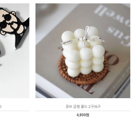
D
큐브 금형 몰드 2구/6구
4,800원