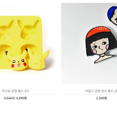
피카츄 금형 몰드 4구
마틸다 금형 양각 몰드 2
5,500
원
4,300원
2,500원