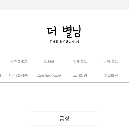
인
☆수입세일
스탬프
수제 몰드
금형 몰드
움
비누/화장품
소품/포장/도구
도매회원
기업회원
금형