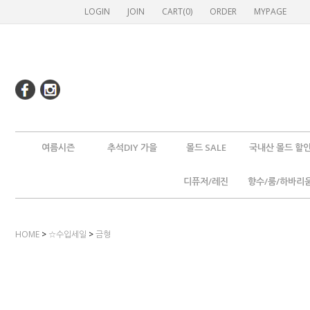
LOGIN
JOIN
CART(
0
)
ORDER
MYPAGE
여름시즌
추석DIY 가을
몰드 SALE
국내산 몰드 할
디퓨저/레진
향수/룸/하바리
HOME
>
☆수입세일
>
금형