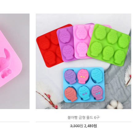
붕어빵 금형 몰드 6구
3,300
원
2,480원