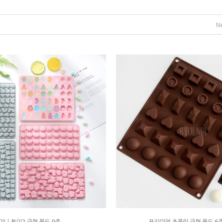
N
미니 토이2 금형 몰드 9종
프리미엄 초콜릿 금형 몰드 6종