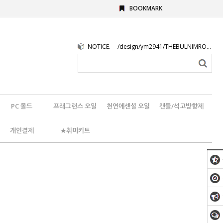
BOOKMARK
NOTICE.
/design/ym2941/THEBULNIMROGO.png
PC 몰드
프래그런스 오일
천연에센셜 오일
캔들/석고방향제
개인결제
★취미키트