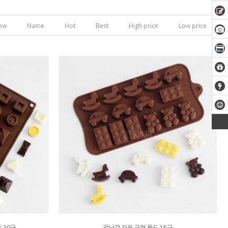
ew
Name
Hot
Best
High price
Low price
 30구
장난감 모음 금형 몰드 15구