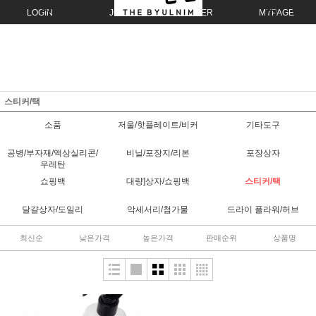
LOGIN
JOIN
ORDER
MYPAGE
스티커/택
소품
저울/핫플레이트/비커
기타도구
공병/부자재/액상실리콘/
비닐/포장지/리본
포장상자
우레탄
쇼핑백
대량]상자/쇼핑백
스티커/택
달걀상자/도일리
악세서리/첨가물
드라이 플라워/허브
최신순
낮은가격
높은가격
판매순위
상품명