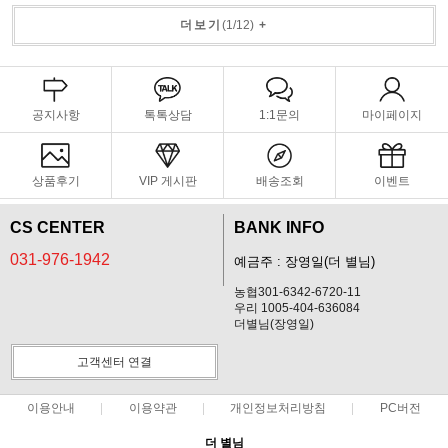
더보기
(
1
/
12
)
+
공지사항
톡톡상담
1:1문의
마이페이지
상품후기
VIP 게시판
배송조회
이벤트
CS CENTER
BANK INFO
031-976-1942
예금주 : 장영일(더 별님)
농협301-6342-6720-11
우리 1005-404-636084
더별님(장영일)
고객센터 연결
이용안내
이용약관
개인정보처리방침
PC버전
더 별님