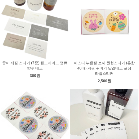
종이 재질 스티커 (7종) 핸드메이드 땡큐
이스터 부활절 토끼 원형스티커 (혼합
향수 데코
40매) 계란 꾸미기 달걀데코 포장
라벨스티커
300원
2,500원