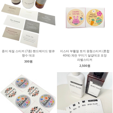
종이 재질 스티커 (7종) 핸드메이드 땡큐
이스터 부활절 토끼 원형스티커 (혼합
향수 데코
40매) 계란 꾸미기 달걀데코 포장
라벨스티커
300원
2,500원