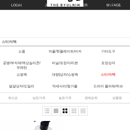
LOGIN
JOIN
ORDER
MYPAGE
스티커/택
소품
저울/핫플레이트/비커
기타도구
공병/부자재/액상실리콘/
비닐/포장지/리본
포장상자
우레탄
쇼핑백
대량]상자/쇼핑백
스티커/택
달걀상자/도일리
악세서리/첨가물
드라이 플라워/허브
최신순
낮은가격
높은가격
판매순위
상품명