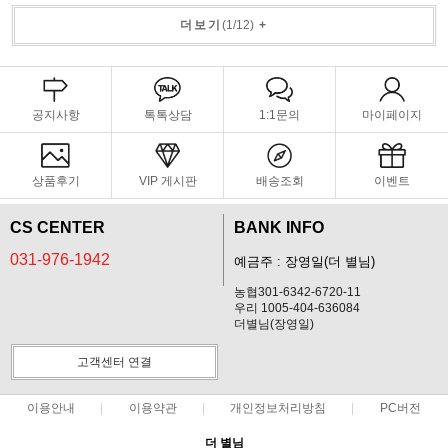
더보기
(
1
/
12
)
+
공지사항
톡톡상담
1:1문의
마이페이지
상품후기
VIP 게시판
배송조회
이벤트
CS CENTER
BANK INFO
031-976-1942
예금주 : 장영일(더 별님)
농협301-6342-6720-11
우리 1005-404-636084
더별님(장영일)
고객센터 연결
이용안내
이용약관
개인정보처리방침
PC버전
더 별님